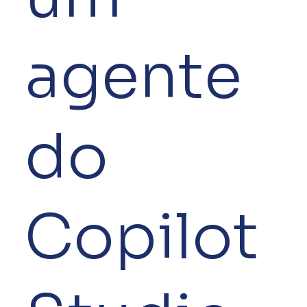
agente
do
Copilot