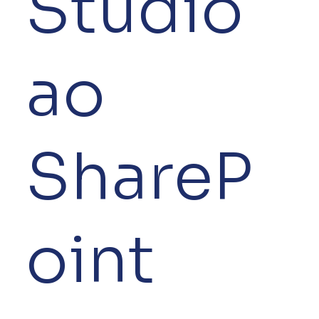
Studio
ao
ShareP
oint