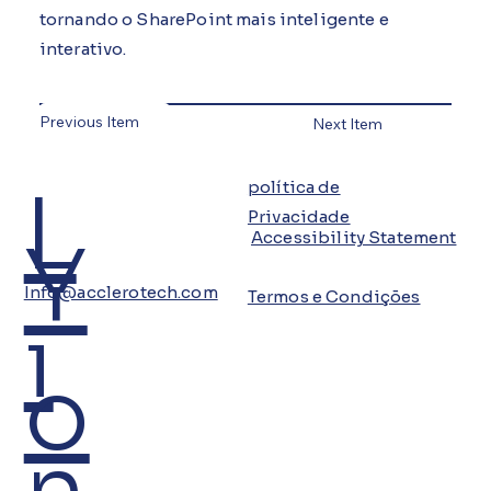
tornando o SharePoint mais inteligente e
interativo.
Previous Item
Next Item
L
política de
Privacidade
Y
Accessibility Statement
Info@acclerotech.com
Termos e Condições
i
o