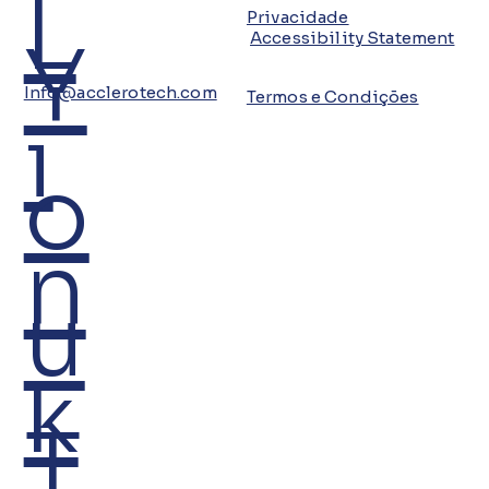
L
Privacidade
Y
Accessibility Statement
Info@acclerotech.com
Termos e Condições
i
o
n
u
k
T