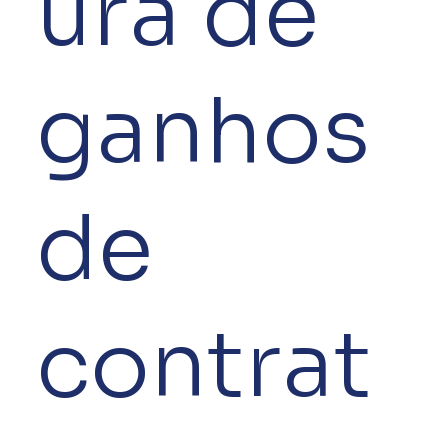
ura de
ganhos
de
contrat