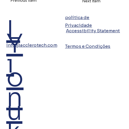
Previous Item
Next Item
L
política de
Privacidade
Y
Accessibility Statement
Info@acclerotech.com
Termos e Condições
i
o
n
u